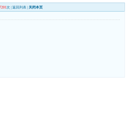
7201
次 |
返回列表
|
关闭本页