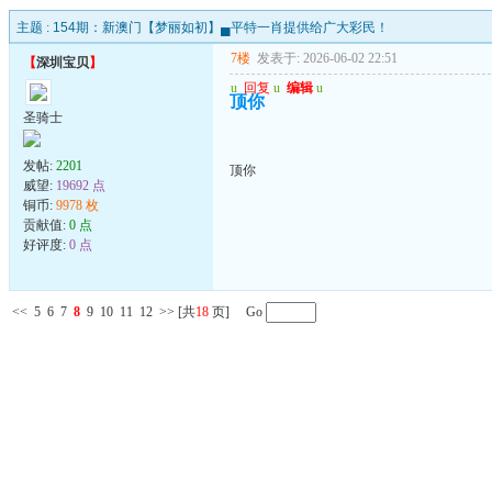
主题 :
154期：新澳门【梦丽如初】▄平特一肖提供给广大彩民！
7楼
发表于: 2026-06-02 22:51
【
深圳宝贝
】
u
回复
u
编辑
u
顶你
圣骑士
发帖:
2201
顶你
威望:
19692 点
铜币:
9978 枚
贡献值:
0 点
好评度:
0 点
<<
5
6
7
8
9
10
11
12
>>
[共
18
页] Go