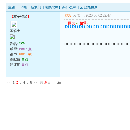
主题 :
154期：新澳门【南鹞北鹰】买什么中什么 已经更新.
沙发
发表于: 2026-06-02 22:47
【
君子特区
】
u
回复
u
编辑
u
DDDDDDDDDDDDDDDDDD
圣骑士
发帖:
2274
DDDDDDDDDDDDDDDDDDDDDDDDD
威望:
19815 点
铜币:
10040 枚
贡献值:
0 点
好评度:
0 点
<<
1
2
3
4
5
6
>>
[共
16
页] Go