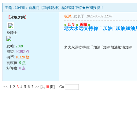
主题 :
154期：新澳门【独步乾坤】精准3肖中特★长期投资！
板凳
发表于: 2026-06-02 22:47
【
玫瑰之约
】
u
回复
u
编辑
u
老大永远支持你```加油``加油加
圣骑士
发帖:
2369
老大永远支持你```加油``加油加油加油加油
威望:
20392 点
铜币:
10328 枚
贡献值:
0 点
好评度:
0 点
<<
1
2
3
4
5
6
7
>>
[共
18
页] Go