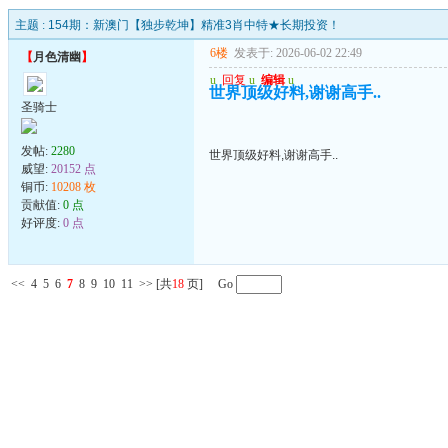
主题 :
154期：新澳门【独步乾坤】精准3肖中特★长期投资！
6楼
发表于: 2026-06-02 22:49
【
月色清幽
】
u
回复
u
编辑
u
世界顶级好料,谢谢高手..
圣骑士
发帖:
2280
世界顶级好料,谢谢高手..
威望:
20152 点
铜币:
10208 枚
贡献值:
0 点
好评度:
0 点
<<
4
5
6
7
8
9
10
11
>>
[共
18
页] Go