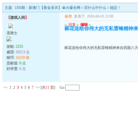
主题 :
155期：新澳门【黄金圣衣】〓火爆全网＜买什么中什么＞稳定！
板凳
发表于: 2026-06-03 22:08
【
游戏人间
】
u
回复
u
编辑
u
藓花送给你伟大的无私雷锋精神来自
圣骑士
发帖:
2255
藓花送给你伟大的无私雷锋精神来自四面八方的
威望:
20213 点
铜币:
10239 枚
贡献值:
0 点
好评度:
0 点
<<
1
2
3
4
5
6
7
>>
[共
11
页] Go