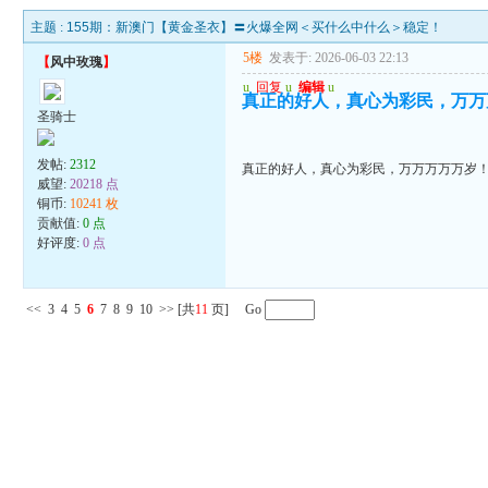
主题 :
155期：新澳门【黄金圣衣】〓火爆全网＜买什么中什么＞稳定！
5楼
发表于: 2026-06-03 22:13
【
风中玫瑰
】
u
回复
u
编辑
u
真正的好人，真心为彩民，万万
圣骑士
发帖:
2312
真正的好人，真心为彩民，万万万万万岁
威望:
20218 点
铜币:
10241 枚
贡献值:
0 点
好评度:
0 点
<<
3
4
5
6
7
8
9
10
>>
[共
11
页] Go