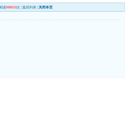
阅读
949610
次 |
返回列表
|
关闭本页