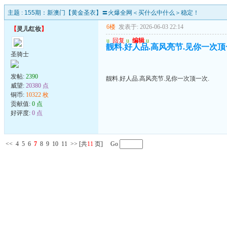
主题 :
155期：新澳门【黄金圣衣】〓火爆全网＜买什么中什么＞稳定！
6楼
发表于: 2026-06-03 22:14
【
灵儿红妆
】
u
回复
u
编辑
u
靓料.好人品.高风亮节.见你一次顶
圣骑士
发帖:
2390
靓料.好人品.高风亮节.见你一次顶一次.
威望:
20380 点
铜币:
10322 枚
贡献值:
0 点
好评度:
0 点
<<
4
5
6
7
8
9
10
11
>>
[共
11
页] Go