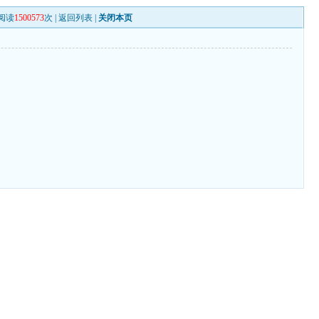
阅读
1500573
次 |
返回列表
|
关闭本页