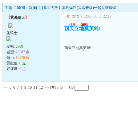
主题 :
155期：新澳门【举世无敌】本期爆料(买啥开啥)一起见证辉煌！
7楼
发表于: 2026-06-03 22:12
【
紫暮晴天
】
u
回复
u
编辑
u
顶天立地真英雄!
圣骑士
发帖:
2309
顶天立地真英雄!
威望:
20287 点
铜币:
10276 枚
贡献值:
0 点
好评度:
0 点
<<
5
6
7
8
9
10
11
12
>>
[共
13
页] Go