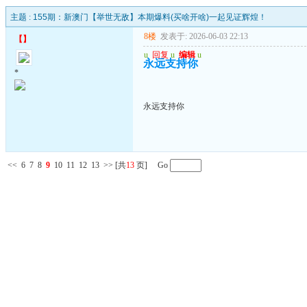
主题 :
155期：新澳门【举世无敌】本期爆料(买啥开啥)一起见证辉煌！
8楼
发表于: 2026-06-03 22:13
【
】
u
回复
u
编辑
u
永远支持你
*
永远支持你
<<
6
7
8
9
10
11
12
13
>>
[共
13
页] Go