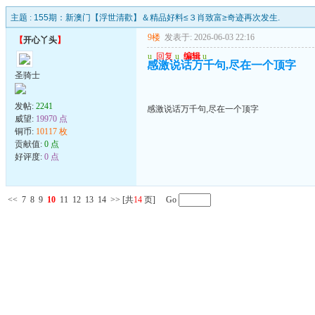
主题 :
155期：新澳门【浮世清歡】＆精品好料≤３肖致富≥奇迹再次发生.
9楼
发表于: 2026-06-03 22:16
【
开心丫头
】
u
回复
u
编辑
u
感激说话万千句,尽在一个顶字
圣骑士
发帖:
2241
感激说话万千句,尽在一个顶字
威望:
19970 点
铜币:
10117 枚
贡献值:
0 点
好评度:
0 点
<<
7
8
9
10
11
12
13
14
>>
[共
14
页] Go