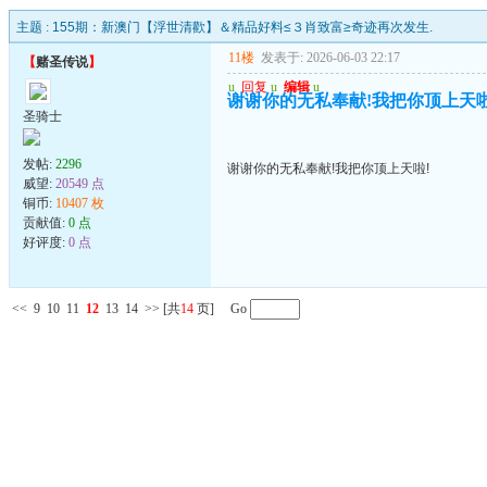
主题 :
155期：新澳门【浮世清歡】＆精品好料≤３肖致富≥奇迹再次发生.
11楼
发表于: 2026-06-03 22:17
【
赌圣传说
】
u
回复
u
编辑
u
谢谢你的无私奉献!我把你顶上天啦
圣骑士
发帖:
2296
谢谢你的无私奉献!我把你顶上天啦!
威望:
20549 点
铜币:
10407 枚
贡献值:
0 点
好评度:
0 点
<<
9
10
11
12
13
14
>>
[共
14
页] Go