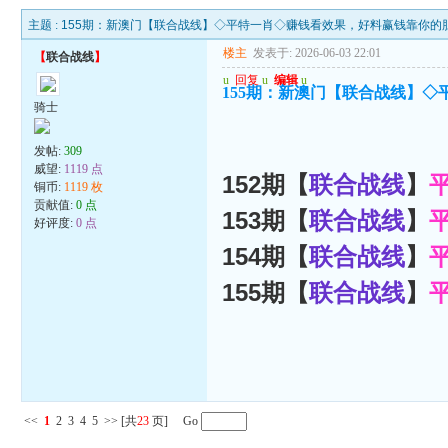
主题 :
155期：新澳门【联合战线】◇平特一肖◇赚钱看效果，好料赢钱靠你的
楼主
发表于: 2026-06-03 22:01
【
联合战线
】
u
回复
u
编辑
u
155期：新澳门【联合战线】
骑士
发帖:
309
威望:
1119 点
152期【
联合战线
】
铜币:
1119 枚
贡献值:
0 点
153期【
联合战线
】
好评度:
0 点
154期【
联合战线
】
155期【
联合战线
】
<<
1
2
3
4
5
>>
[共
23
页] Go