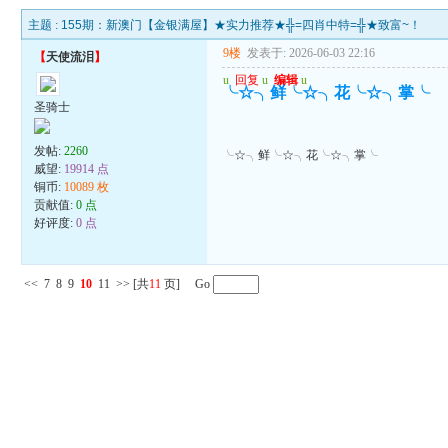
主题 :
155期：新澳门【金银满屋】★实力推荐★╬=四肖中特=╬★致富~！
9楼
发表于: 2026-06-03 22:16
【
天使流泪
】
u
回复
u
编辑
u
╰☆╮鲜╰☆╮花╰☆╮掌╰
圣骑士
发帖:
2260
╰☆╮鲜╰☆╮花╰☆╮掌╰
威望:
19914 点
铜币:
10089 枚
贡献值:
0 点
好评度:
0 点
<<
7
8
9
10
11
>>
[共
11
页] Go