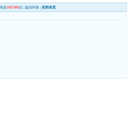
阅读
1007489
次 |
返回列表
|
关闭本页