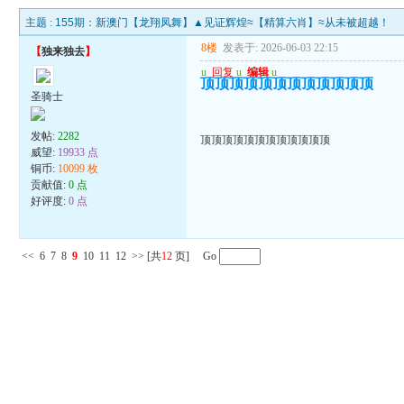
主题 :
155期：新澳门【龙翔凤舞】▲见证辉煌≈【精算六肖】≈从未被超越！
8楼
发表于: 2026-06-03 22:15
【
独来独去
】
u
回复
u
编辑
u
顶顶顶顶顶顶顶顶顶顶顶顶
圣骑士
发帖:
2282
顶顶顶顶顶顶顶顶顶顶顶顶
威望:
19933 点
铜币:
10099 枚
贡献值:
0 点
好评度:
0 点
<<
6
7
8
9
10
11
12
>>
[共
12
页] Go