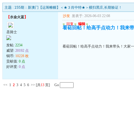
主题 :
155期：新澳门【运筹帷幄】＜★３肖中特★＞横扫黑庄,长期验证！
沙发
发表于: 2026-06-03 22:08
【
水金火蓝
】
u
回复
u
编辑
u
看萜回帖！给高手点动力！我来
圣骑士
发帖:
2234
看萜回帖！给高手点动力！我来带头！大家
威望:
20192 点
铜币:
10228 枚
贡献值:
0 点
好评度:
0 点
<<
1
2
3
4
5
6
>>
[共
13
页] Go