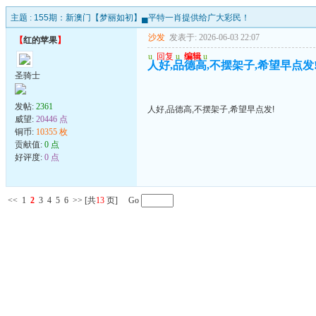
主题 :
155期：新澳门【梦丽如初】▄平特一肖提供给广大彩民！
沙发
发表于: 2026-06-03 22:07
【
红的苹果
】
u
回复
u
编辑
u
人好,品德高,不摆架子,希望早点发
圣骑士
发帖:
2361
人好,品德高,不摆架子,希望早点发!
威望:
20446 点
铜币:
10355 枚
贡献值:
0 点
好评度:
0 点
<<
1
2
3
4
5
6
>>
[共
13
页] Go