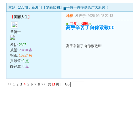
主题 :
155期：新澳门【梦丽如初】▄平特一肖提供给广大彩民！
地板
发表于: 2026-06-03 22:13
【
美丽人生
】
u
回复
u
编辑
u
高手辛苦了向你致敬!!!!
圣骑士
发帖:
2397
高手辛苦了向你致敬!!!!
威望:
20450 点
铜币:
10357 枚
贡献值:
0 点
好评度:
0 点
<<
1
2
3
4
5
6
7
8
>>
[共
13
页] Go