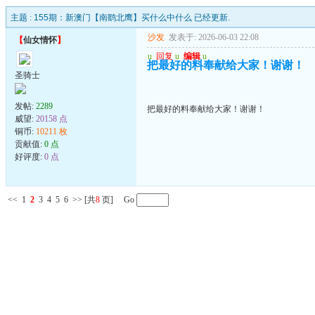
主题 :
155期：新澳门【南鹞北鹰】买什么中什么 已经更新.
沙发
发表于: 2026-06-03 22:08
【
仙女情怀
】
u
回复
u
编辑
u
把最好的料奉献给大家！谢谢！
圣骑士
发帖:
2289
把最好的料奉献给大家！谢谢！
威望:
20158 点
铜币:
10211 枚
贡献值:
0 点
好评度:
0 点
<<
1
2
3
4
5
6
>>
[共
8
页] Go