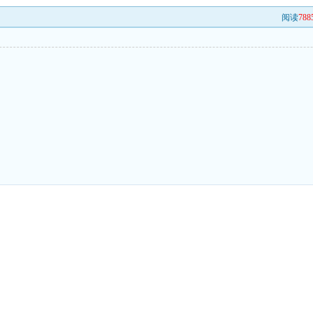
阅读
788