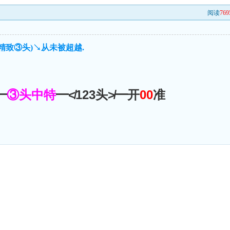
阅读
769
精致③头)↘从未被超越.
━
③头中特
━≮123头≯━开
00
准