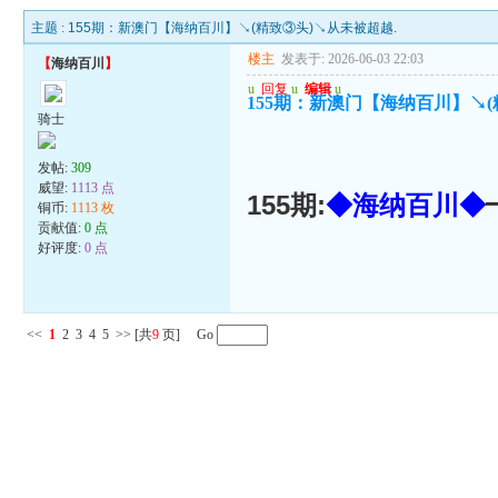
主题 :
155期：新澳门【海纳百川】↘(精致③头)↘从未被超越.
楼主
发表于: 2026-06-03 22:03
【
海纳百川
】
u
回复
u
编辑
u
155期：新澳门【海纳百川】↘(
骑士
发帖:
309
威望:
1113 点
155期:
◆海纳百川◆
铜币:
1113 枚
贡献值:
0 点
好评度:
0 点
<<
1
2
3
4
5
>>
[共
9
页] Go