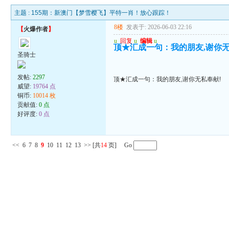
主题 :
155期：新澳门【梦雪樱飞】平特一肖！放心跟踪！
8楼
发表于: 2026-06-03 22:16
【
火爆作者
】
u
回复
u
编辑
u
顶★汇成一句：我的朋友,谢你无
圣骑士
发帖:
2297
顶★汇成一句：我的朋友,谢你无私奉献!
威望:
19764 点
铜币:
10014 枚
贡献值:
0 点
好评度:
0 点
<<
6
7
8
9
10
11
12
13
>>
[共
14
页] Go