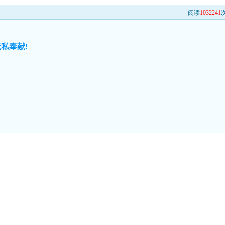
阅读
1032241
次
私奉献!