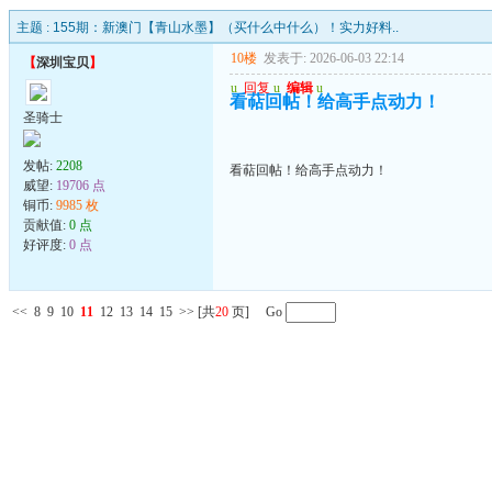
主题 :
155期：新澳门【青山水墨】（买什么中什么）！实力好料..
10楼
发表于: 2026-06-03 22:14
【
深圳宝贝
】
u
回复
u
编辑
u
看萜回帖！给高手点动力！
圣骑士
发帖:
2208
看萜回帖！给高手点动力！
威望:
19706 点
铜币:
9985 枚
贡献值:
0 点
好评度:
0 点
<<
8
9
10
11
12
13
14
15
>>
[共
20
页] Go