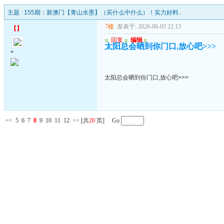
主题 :
155期：新澳门【青山水墨】（买什么中什么）！实力好料..
7楼
发表于: 2026-06-03 22:13
【
】
u
回复
u
编辑
u
太阳总会晒到你门口,放心吧>>>
*
太阳总会晒到你门口,放心吧>>>
<<
5
6
7
8
9
10
11
12
>>
[共
20
页] Go