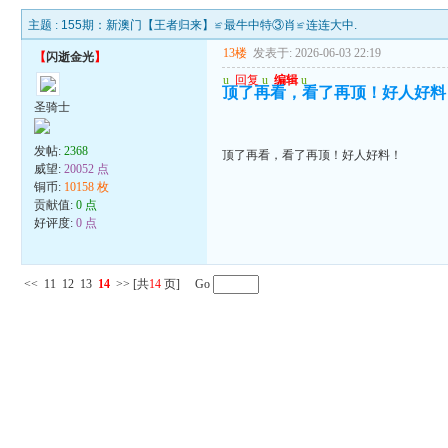
主题 :
155期：新澳门【王者归来】≌最牛中特③肖≌连连大中.
13楼
发表于: 2026-06-03 22:19
【
闪逝金光
】
u
回复
u
编辑
u
顶了再看，看了再顶！好人好料
圣骑士
发帖:
2368
顶了再看，看了再顶！好人好料！
威望:
20052 点
铜币:
10158 枚
贡献值:
0 点
好评度:
0 点
<<
11
12
13
14
>>
[共
14
页] Go