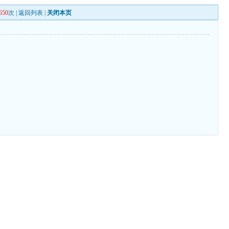
650
次 |
返回列表
|
关闭本页