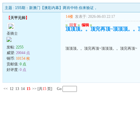
主题 :
155期：新澳门【澳彩内幕】两肖中特.你来验证，
14楼
发表于: 2026-06-03 22:17
【
天平元帅
】
u
回复
u
编辑
u
顶顶顶。。顶完再顶~顶顶顶。。
圣骑士
发帖:
2255
顶顶顶。。顶完再顶~顶顶顶。。顶完再顶~
威望:
20044 点
铜币:
10154 枚
贡献值:
0 点
好评度:
0 点
<<
12
13
14
15
>>
[共
15
页] Go