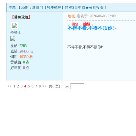
主题 :
155期：新澳门【独步乾坤】精准3肖中特★长期投资！
地板
发表于: 2026-06-03 22:09
【
带刺玫瑰
】
u
回复
u
编辑
u
不得不看,不得不顶你!~
圣骑士
发帖:
2283
不得不看,不得不顶你!~
威望:
20436 点
铜币:
10350 枚
贡献值:
0 点
好评度:
0 点
<<
1
2
3
4
5
6
7
8
>>
[共
8
页] Go