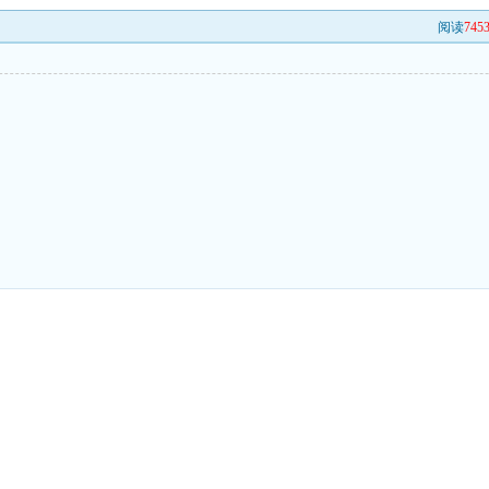
阅读
745