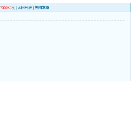
读
755685
次 |
返回列表
|
关闭本页