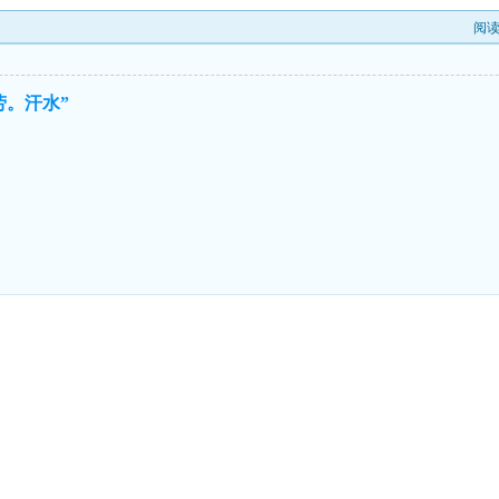
阅
劳。汗水”