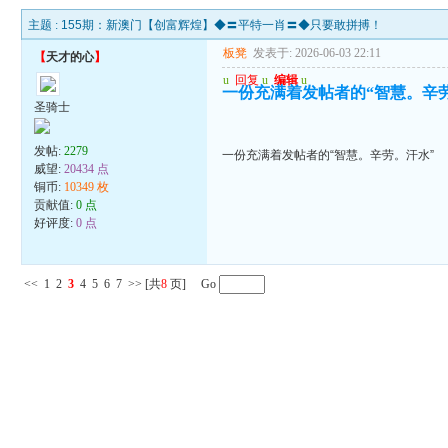
主题 :
155期：新澳门【创富辉煌】◆〓平特一肖〓◆只要敢拼搏！
板凳
发表于: 2026-06-03 22:11
【
天才的心
】
u
回复
u
编辑
u
一份充满着发帖者的“智慧。辛
圣骑士
发帖:
2279
一份充满着发帖者的“智慧。辛劳。汗水”
威望:
20434 点
铜币:
10349 枚
贡献值:
0 点
好评度:
0 点
<<
1
2
3
4
5
6
7
>>
[共
8
页] Go