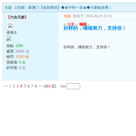
主题 :
155期：新澳门【创富辉煌】◆〓平特一肖〓◆只要敢拼搏！
地板
发表于: 2026-06-03 22:13
【
六合天娇
】
u
回复
u
编辑
u
好样的，继续努力，支持你！
圣骑士
发帖:
2294
好样的，继续努力，支持你！
威望:
20301 点
铜币:
10283 枚
贡献值:
0 点
好评度:
0 点
<<
1
2
3
4
5
6
7
8
>>
[共
8
页] Go