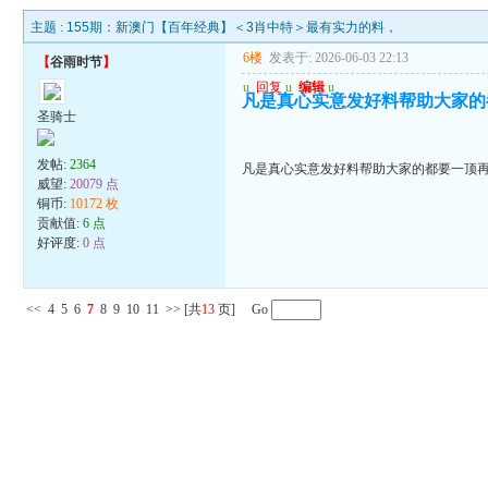
主题 :
155期：新澳门【百年经典】＜3肖中特＞最有实力的料，
6楼
发表于: 2026-06-03 22:13
【
谷雨时节
】
u
回复
u
编辑
u
凡是真心实意发好料帮助大家的
圣骑士
发帖:
2364
凡是真心实意发好料帮助大家的都要一顶再
威望:
20079 点
铜币:
10172 枚
贡献值:
6 点
好评度:
0 点
<<
4
5
6
7
8
9
10
11
>>
[共
13
页] Go