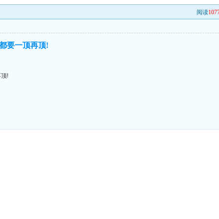
阅读
107
都要一顶再顶!
顶!