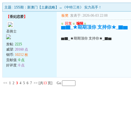
主题 :
155期：新澳门【土豪战略】→《中特三肖》 实力高手！
板凳
发表于: 2026-06-03 22:08
【
香妃恋爱
】
u
回复
u
编辑
u
▆▇_★期期顶你 支持你★_▇▆
圣骑士
▆▇_★期期顶你 支持你★_▇▆
发帖:
2225
威望:
20160 点
铜币:
10212 枚
贡献值:
0 点
好评度:
0 点
<<
1
2
3
4
5
6
7
>>
[共
13
页] Go