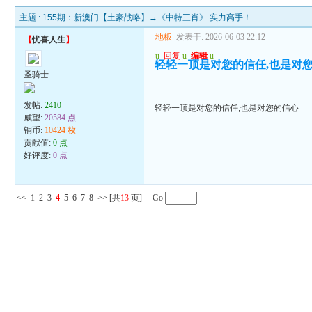
主题 :
155期：新澳门【土豪战略】→《中特三肖》 实力高手！
地板
发表于: 2026-06-03 22:12
【
忧喜人生
】
u
回复
u
编辑
u
轻轻一顶是对您的信任,也是对
圣骑士
发帖:
2410
轻轻一顶是对您的信任,也是对您的信心
威望:
20584 点
铜币:
10424 枚
贡献值:
0 点
好评度:
0 点
<<
1
2
3
4
5
6
7
8
>>
[共
13
页] Go