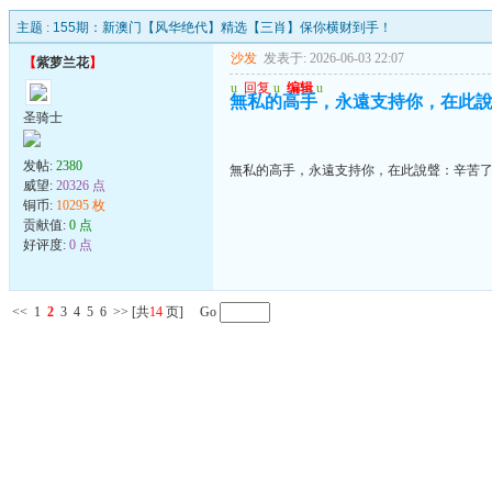
主题 :
155期：新澳门【风华绝代】精选【三肖】保你横财到手！
沙发
发表于: 2026-06-03 22:07
【
紫萝兰花
】
u
回复
u
编辑
u
無私的高手，永遠支持你，在此
圣骑士
发帖:
2380
無私的高手，永遠支持你，在此說聲：辛苦
威望:
20326 点
铜币:
10295 枚
贡献值:
0 点
好评度:
0 点
<<
1
2
3
4
5
6
>>
[共
14
页] Go