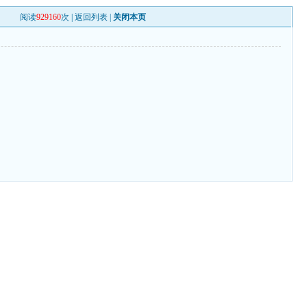
阅读
929160
次 |
返回列表
|
关闭本页