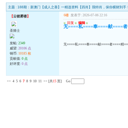
主题 :
188期：新澳门【成人之善】━精选资料【四肖】我特肖，保你横财到手
6楼
发表于: 2026-07-06 22:16
【
云锁雾楼
】
u
回复
u
编辑
u
无====私====奉====献====者
圣骑士
发帖:
2349
无====私====奉====献====者====精=
威望:
20106 点
铜币:
10185 枚
贡献值:
0 点
好评度:
0 点
<<
4
5
6
7
8
9
10
11
>>
[共
15
页] Go