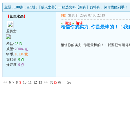
主题 :
188期：新澳门【成人之善】━精选资料【四肖】我特肖，保你横财到手！
8楼
发表于: 2026-07-06 22:19
【
紫兰水晶
】
u
回复
u
编辑
u
相信你的实力, 你是最棒的！！我
圣骑士
发帖:
2313
相信你的实力, 你是最棒的！！我要把你顶得高
威望:
20004 点
铜币:
10134 枚
贡献值:
0 点
好评度:
0 点
<<
6
7
8
9
10
11
12
13
>>
[共
15
页] Go