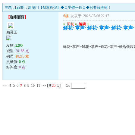
主题 :
188期：新澳门【创富辉煌】◆〓平特一肖〓◆只要敢拼搏！
6楼
发表于: 2026-07-06 22:17
【
咖啡丽丽
】
u
回复
u
编辑
u
鲜花~掌声~鲜花~掌声~鲜花~掌声
精灵王
发帖:
2290
鲜花~掌声~鲜花~掌声~鲜花~掌声~献给低调
威望:
20166 点
铜币:
10215 枚
贡献值:
0 点
好评度:
0 点
<<
4
5
6
7
8
9
10
11
>>
[共
20
页] Go