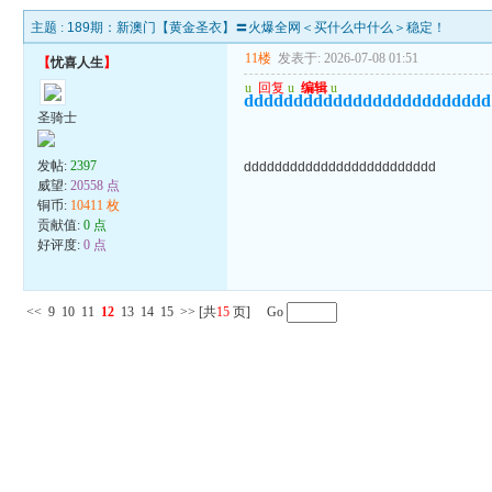
主题 :
189期：新澳门【黄金圣衣】〓火爆全网＜买什么中什么＞稳定！
11楼
发表于: 2026-07-08 01:51
【
忧喜人生
】
u
回复
u
编辑
u
ddddddddddddddddddddddddd
圣骑士
发帖:
2397
ddddddddddddddddddddddddd
威望:
20558 点
铜币:
10411 枚
贡献值:
0 点
好评度:
0 点
<<
9
10
11
12
13
14
15
>>
[共
15
页] Go