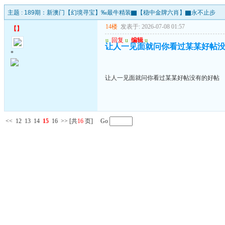
主题 :
189期：新澳门【幻境寻宝】‰最牛精装▇【稳中金牌六肖】▇永不止步
14楼
发表于: 2026-07-08 01:57
【
】
u
回复
u
编辑
u
让人一见面就问你看过某某好帖
*
让人一见面就问你看过某某好帖没有的好帖
<<
12
13
14
15
16
>>
[共
16
页] Go