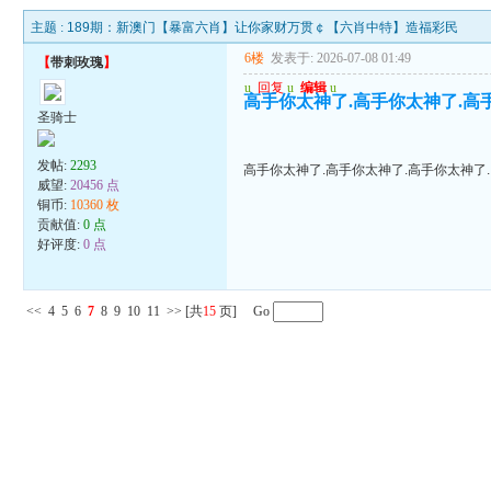
主题 :
189期：新澳门【暴富六肖】让你家财万贯￠【六肖中特】造福彩民
6楼
发表于: 2026-07-08 01:49
【
带刺玫瑰
】
u
回复
u
编辑
u
高手你太神了.高手你太神了.高
圣骑士
发帖:
2293
高手你太神了.高手你太神了.高手你太神了.
威望:
20456 点
铜币:
10360 枚
贡献值:
0 点
好评度:
0 点
<<
4
5
6
7
8
9
10
11
>>
[共
15
页] Go