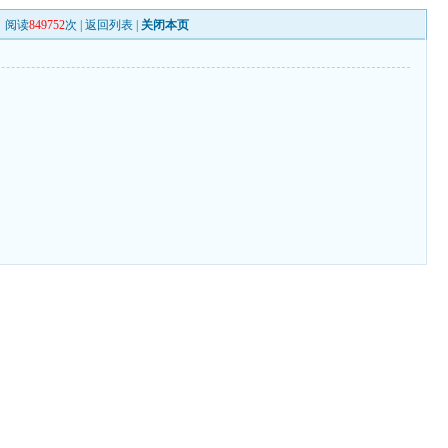
阅读
849752
次 |
返回列表
|
关闭本页