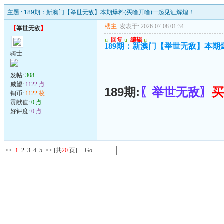
主题 :
189期：新澳门【举世无敌】本期爆料(买啥开啥)一起见证辉煌！
楼主
发表于: 2026-07-08 01:34
【
举世无敌
】
u
回复
u
编辑
u
189期：新澳门【举世无敌】本期
骑士
发帖:
308
威望:
1122 点
189期:
〖举世无敌〗
买
铜币:
1122 枚
贡献值:
0 点
好评度:
0 点
<<
1
2
3
4
5
>>
[共
20
页] Go