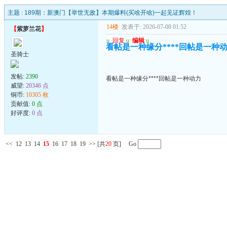
主题 :
189期：新澳门【举世无敌】本期爆料(买啥开啥)一起见证辉煌！
14楼
发表于: 2026-07-08 01:52
【
紫萝兰花
】
u
回复
u
编辑
u
看帖是一种缘分****回帖是一种
圣骑士
发帖:
2390
看帖是一种缘分****回帖是一种动力
威望:
20346 点
铜币:
10305 枚
贡献值:
0 点
好评度:
0 点
<<
12
13
14
15
16
17
18
19
>>
[共
20
页] Go