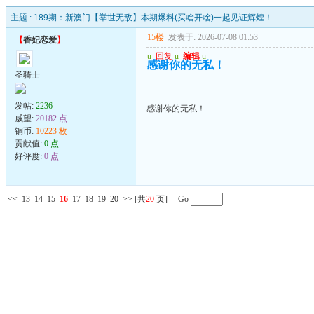
主题 :
189期：新澳门【举世无敌】本期爆料(买啥开啥)一起见证辉煌！
15楼
发表于: 2026-07-08 01:53
【
香妃恋爱
】
u
回复
u
编辑
u
感谢你的无私！
圣骑士
发帖:
2236
感谢你的无私！
威望:
20182 点
铜币:
10223 枚
贡献值:
0 点
好评度:
0 点
<<
13
14
15
16
17
18
19
20
>>
[共
20
页] Go