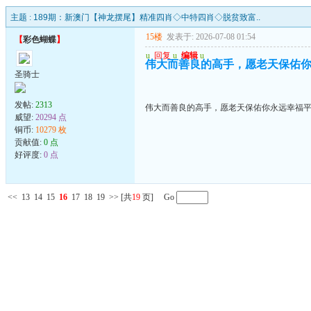
主题 :
189期：新澳门【神龙摆尾】精准四肖◇中特四肖◇脱贫致富..
15楼
发表于: 2026-07-08 01:54
【
彩色蝴蝶
】
u
回复
u
编辑
u
伟大而善良的高手，愿老天保佑
圣骑士
发帖:
2313
伟大而善良的高手，愿老天保佑你永远幸福
威望:
20294 点
铜币:
10279 枚
贡献值:
0 点
好评度:
0 点
<<
13
14
15
16
17
18
19
>>
[共
19
页] Go