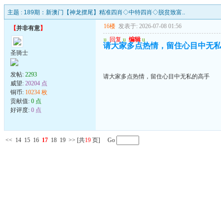
主题 :
189期：新澳门【神龙摆尾】精准四肖◇中特四肖◇脱贫致富..
16楼
发表于: 2026-07-08 01:56
【
并非有意
】
u
回复
u
编辑
u
请大家多点热情，留住心目中无
圣骑士
发帖:
2293
请大家多点热情，留住心目中无私的高手
威望:
20204 点
铜币:
10234 枚
贡献值:
0 点
好评度:
0 点
<<
14
15
16
17
18
19
>>
[共
19
页] Go