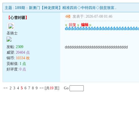
主题 :
189期：新澳门【神龙摆尾】精准四肖◇中特四肖◇脱贫致富..
4楼
发表于: 2026-07-08 01:46
【
心雪封疆
】
u
回复
u
编辑
u
dddddddddddddddddddddddddd
圣骑士
发帖:
2309
ddddddddddddddddddddddddddddd
威望:
20404 点
铜币:
10334 枚
贡献值:
1 点
好评度:
0 点
<<
2
3
4
5
6
7
8
9
>>
[共
19
页] Go