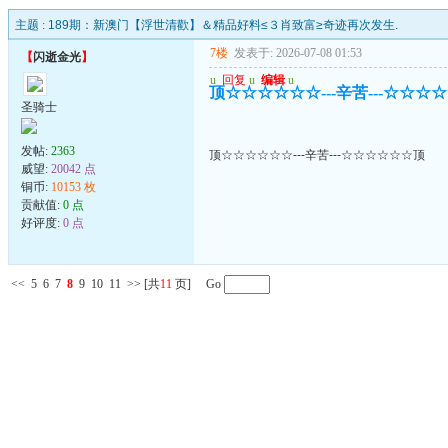
主题 :
189期：新澳门【浮世清歡】＆精品好料≤３肖致富≥奇迹再次发生.
7楼
发表于: 2026-07-08 01:53
【
闪逝金光
】
u
回复
u
编辑
u
顶☆☆☆☆☆☆---辛苦---☆☆☆
圣骑士
发帖:
2363
顶☆☆☆☆☆☆---辛苦---☆☆☆☆☆☆顶
威望:
20042 点
铜币:
10153 枚
贡献值:
0 点
好评度:
0 点
<<
5
6
7
8
9
10
11
>>
[共
11
页] Go