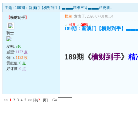
主题 :
189期：新澳门【横财到手】▃▃▃精准三肖▃▃▃己更新..
楼主
发表于: 2026-07-08 01:34
【
横财到手
】
u
回复
u
编辑
u
189期：新澳门【横财到手】▃▃
骑士
发帖:
310
威望:
1122 点
189期《
横财到手
》
精
铜币:
1122 枚
贡献值:
0 点
好评度:
0 点
<<
1
2
3
4
5
>>
[共
21
页] Go