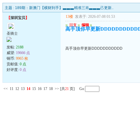
主题 :
189期：新澳门【横财到手】▃▃▃精准三肖▃▃▃己更新..
13楼
发表于: 2026-07-08 01:53
【
深圳宝贝
】
u
回复
u
编辑
u
高手顶你早更新DDDDDDDDDD
圣骑士
发帖:
2188
高手顶你早更新DDDDDDDDDDD
威望:
19666 点
铜币:
9965 枚
贡献值:
0 点
好评度:
0 点
<<
11
12
13
14
15
16
17
18
>>
[共
21
页] Go